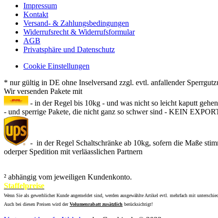
Impressum
Kontakt
Versand- & Zahlungsbedingungen
Widerrufsrecht & Widerrufsformular
AGB
Privatsphäre und Datenschutz
Cookie Einstellungen
* nur gültig in DE ohne Inselversand zzgl. evtl. anfallender Sperrgut
Wir versenden Pakete mit
- in der Regel bis 10kg - und was nicht so leicht kaputt gehe
- und sperrige Pakete, die nicht ganz so schwer sind - KEIN EXPOR
- in der Regel Schaltschränke ab 10kg, sofern die Maße sti
oderper Spedition mit verläasslichen Partnern
² abhängig vom jeweiligen Kundenkonto.
Staffelpreise
Wenn Sie als gewerblicher Kunde angemeldet sind, werden ausgewählte Artikel evtl. mehrfach mit unterschie
Auch bei diesen Preisen wird der
Volumenrabatt zusätzlich
berücksichtigt!