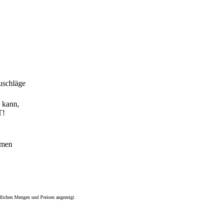
zuschläge
n kann,
T!
mmen
dlichen Mengen und Preisen angezeigt.