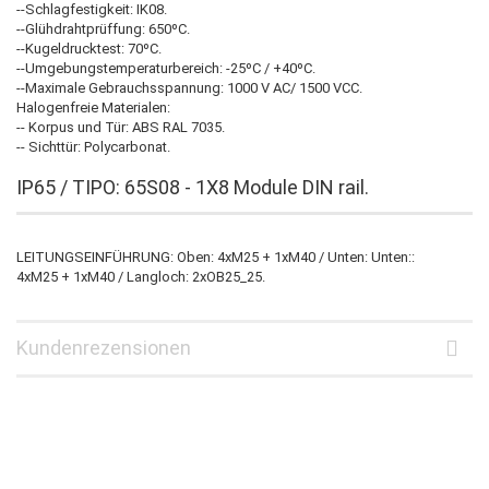
--Schlagfestigkeit: IK08.
--Glühdrahtprüffung: 650ºC.
--Kugeldrucktest: 70ºC.
--Umgebungstemperaturbereich: -25ºC / +40ºC.
--Maximale Gebrauchsspannung: 1000 V AC/ 1500 VCC.
Halogenfreie Materialen:
-- Korpus und Tür: ABS RAL 7035.
-- Sichttür: Polycarbonat.
IP65 / TIPO: 65S08 - 1X8 Module DIN rail.
LEITUNGSEINFÜHRUNG: Oben: 4xM25 + 1xM40 / Unten: Unten::
4xM25 + 1xM40 / Langloch: 2xOB25_25.
Kundenrezensionen