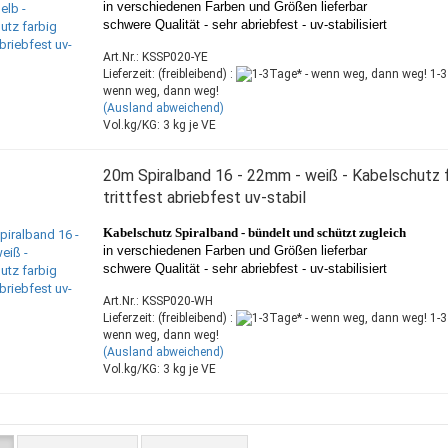
in verschiedenen Farben und Größen lieferbar
schwere Qualität - sehr abriebfest - uv-stabilisiert
Art.Nr.: KSSP020-YE
Lieferzeit: (freibleibend) :
1-3
wenn weg, dann weg!
(Ausland abweichend)
Vol.kg/KG:
3
kg je VE
20m Spiralband 16 - 22mm - weiß - Kabelschutz f
trittfest abriebfest uv-stabil
Kabelschutz Spiralband -
bündelt und schützt zugleich
in verschiedenen Farben und Größen lieferbar
schwere Qualität - sehr abriebfest - uv-stabilisiert
Art.Nr.: KSSP020-WH
Lieferzeit: (freibleibend) :
1-3
wenn weg, dann weg!
(Ausland abweichend)
Vol.kg/KG:
3
kg je VE