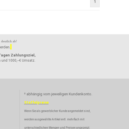
1
 deutlich ab!
erden.
Tagen Zahlungsziel,
n und 1000,--€ Umsatz.
² abhängig vom jeweiligen Kundenkonto.
Staffelpreise
Wenn Sie als gewerblicher Kunde angemeldet sind,
werden ausgewählte Artikel evtl. mehrfach mit
unterschiedlichen Mengen und Preisen angezeigt.