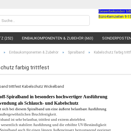
Gewerbekunden bitte
Büro-Kernzeiten 9-15
Sprache auswählen
Z (252)
EINBAUKOMPONENTEN & ZUBEHÖR (663)
SONDERPOSTEN 
Lieferland
»
»
»
Einbaukomponenten & Zubehör
Spiralband
Kabelschutz farbig tritt
chutz farbig trittfest
Konto
Passw
off-Spiralband in besonders hochwertiger Ausführung
endung als Schlauch- und Kabelschutz
t sich bei diesem Spiralband um eine äußerst belastbare Ausführung
außergewöhnlichen Bruchfestigkeit.
sband ist sehr belastbar, trittfest und
extrem abriebfest.
 wesentlich stabilere Ausführung und die erhöhte
UV-Beständigkeit
s Spiralband auch für einen längen
Außeneinsatz hervorragend geeignet.