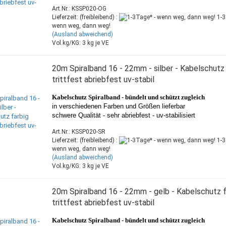
Art.Nr.: KSSP020-OG
Lieferzeit: (freibleibend) :
1-3
wenn weg, dann weg!
(Ausland abweichend)
Vol.kg/KG:
3
kg je VE
20m Spiralband 16 - 22mm - silber - Kabelschutz 
trittfest abriebfest uv-stabil
Kabelschutz Spiralband -
bündelt und schützt zugleich
in verschiedenen Farben und Größen lieferbar
schwere Qualität - sehr abriebfest - uv-stabilisiert
Art.Nr.: KSSP020-SR
Lieferzeit: (freibleibend) :
1-3
wenn weg, dann weg!
(Ausland abweichend)
Vol.kg/KG:
3
kg je VE
20m Spiralband 16 - 22mm - gelb - Kabelschutz f
trittfest abriebfest uv-stabil
Kabelschutz Spiralband -
bündelt und schützt zugleich