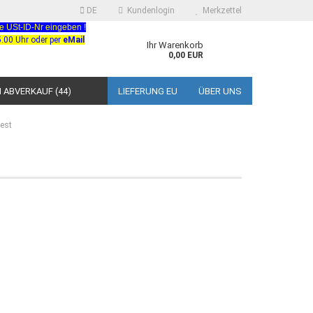
DE
Kundenlogin
Merkzettel
 USt-ID-Nr eingeben !
.00 Uhr oder per
eMail
Ihr Warenkorb
0,00 EUR
ABVERKAUF (44)
LIEFERUNG EU
ÜBER UNS
fest
 erstellen
ort vergessen?