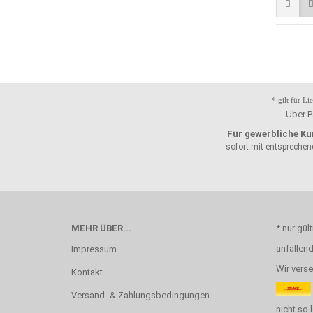
* gilt für L
Über P
Für gewerbliche Ku
sofort mit entspreche
MEHR ÜBER...
* nur gül
anfallen
Impressum
Wir vers
Kontakt
Versand- & Zahlungsbedingungen
nicht so 