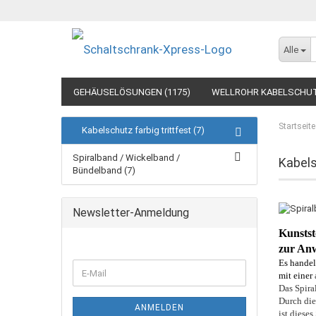
Alle
GEHÄUSELÖSUNGEN (1175)
WELLROHR KABELSCHUT
Startseite
Kabelschutz farbig trittfest (7)
Spiralband / Wickelband /
Kabels
Bündelband (7)
Newsletter-Anmeldung
Kunstst
zur Anw
Es handel
mit einer
Das Spiral
Durch die
ANMELDEN
ist diese