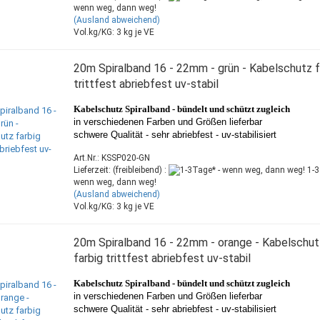
wenn weg, dann weg!
(Ausland abweichend)
Vol.kg/KG:
3
kg je VE
20m Spiralband 16 - 22mm - grün - Kabelschutz f
trittfest abriebfest uv-stabil
Kabelschutz Spiralband -
bündelt und schützt zugleich
in verschiedenen Farben und Größen lieferbar
schwere Qualität - sehr abriebfest - uv-stabilisiert
Art.Nr.: KSSP020-GN
Lieferzeit: (freibleibend) :
1-3
wenn weg, dann weg!
(Ausland abweichend)
Vol.kg/KG:
3
kg je VE
20m Spiralband 16 - 22mm - orange - Kabelschut
farbig trittfest abriebfest uv-stabil
Kabelschutz Spiralband -
bündelt und schützt zugleich
in verschiedenen Farben und Größen lieferbar
schwere Qualität - sehr abriebfest - uv-stabilisiert