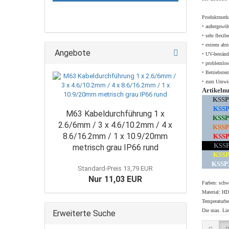
Produktmerkm
• außergewöh
• sehr flexibe
• extrem abri
Angebote
• UV-beständ
• problemlos
• Betriebste
• zum Umwick
Artikel
KSS
KSS
M63 Kabeldurchführung 1 x
KSS
2.6/6mm / 3 x 4.6/10.2mm / 4 x
KSS
8.6/16.2mm / 1 x 10.9/20mm
KSS
KSS
metrisch grau IP66 rund
KSS
KSS
Standard-Preis 13,79 EUR
Nur 11,03 EUR
Farben: schwa
Material: H
Temperaturbe
Die max. Lief
Erweiterte Suche