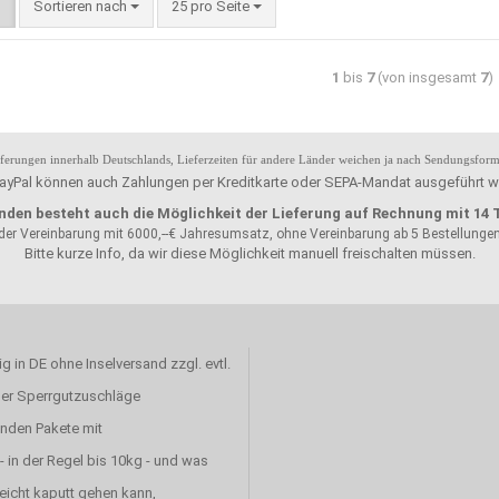
Sortieren nach
25 pro Seite
1
bis
7
(von insgesamt
7
)
ieferungen innerhalb Deutschlands, Lieferzeiten für andere Länder weichen ja nach Sendungsform
ayPal können auch Zahlungen per Kreditkarte oder SEPA-Mandat ausgeführt w
nden besteht auch die Möglichkeit der Lieferung auf Rechnung mit 14 
nder Vereinbarung mit 6000,--€ Jahresumsatz, ohne Vereinbarung ab 5 Bestellunge
Bitte kurze Info, da wir diese Möglichkeit manuell freischalten müssen.
tig in DE ohne Inselversand zzgl. evtl.
der Sperrgutzuschläge
enden Pakete mit
- in der Regel bis 10kg - und was
leicht kaputt gehen kann,