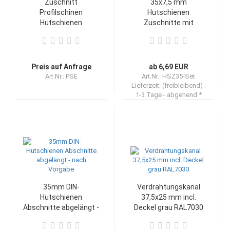
Zuschnitt
35x7,5 mm
Profilschinen
Hutschienen
Hutschienen
Zuschnitte mit
Tragschienen
Schrauben und Bohrer
Automatenschienen
- nach Wahl
Geräteträger
Preis auf Anfrage
ab 6,69 EUR
Art.Nr.: PSE
Art.Nr.: HSZ35-Set
Lieferzeit: (freibleibend) :
1-3 Tage - abgehend *
35mm DIN-
Verdrahtungskanal
Hutschienen
37,5x25 mm incl.
Abschnitte abgelängt -
Deckel grau RAL7030
nach Vorgabe