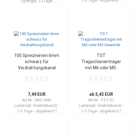
1-3 Tage - abgehend *
Sperrgut 1-3Tage
100 Spreiznieten 6mm
TST
schwarz für
Tragschienenträger
Verdrahtungskanal
mit M6 oder M5-
Gewinde
7,49 EUR
ab 3,43 EUR
Art.Nr.: VKD-SN6
Art.Nr.: TST-01
Lieferzeit: (freibleibend) :
Lieferzeit: (freibleibend) :
1-3 Tage - abgehend *
1-3 Tage - abgehend *