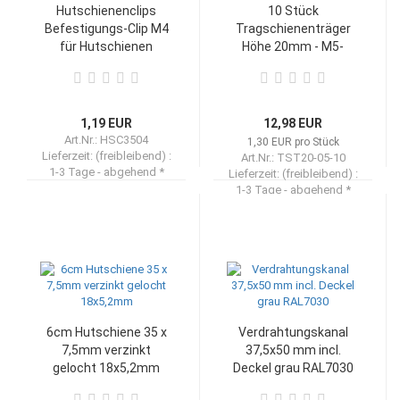
Hutschienenclips
10 Stück
Befestigungs-Clip M4
Tragschienenträger
für Hutschienen
Höhe 20mm - M5-
Gewinde -
Abstandhalter f.
Hutschienen
1,19 EUR
12,98 EUR
Art.Nr.: HSC3504
1,30 EUR pro Stück
Lieferzeit: (freibleibend) :
Art.Nr.: TST20-05-10
1-3 Tage - abgehend *
Lieferzeit: (freibleibend) :
1-3 Tage - abgehend *
6cm Hutschiene 35 x
Verdrahtungskanal
7,5mm verzinkt
37,5x50 mm incl.
gelocht 18x5,2mm
Deckel grau RAL7030