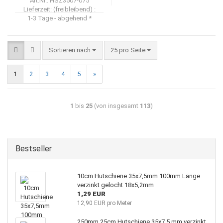
Art.Nr.: HSZ3507-075
Lieferzeit: (freibleibend) :
1-3 Tage - abgehend *
Sortieren nach
25 pro Seite
1
2
3
4
5
»
1
bis
25
(von insgesamt
113
)
Bestseller
10cm Hutschiene 35x7,5mm 100mm Länge
verzinkt gelocht 18x5,2mm
1,29 EUR
12,90 EUR pro Meter
250mm 25cm Hutschiene 35x7,5 mm verzinkt