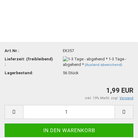
Art.Nr.:
EK357
Lieferzeit: (freibleibend)
1-3 Tage -
:
abgehend *
(Ausland abweichend)
Lagerbestand:
56
Stück
1,99 EUR
inkl. 19% MwSt. zzgl.
Versand