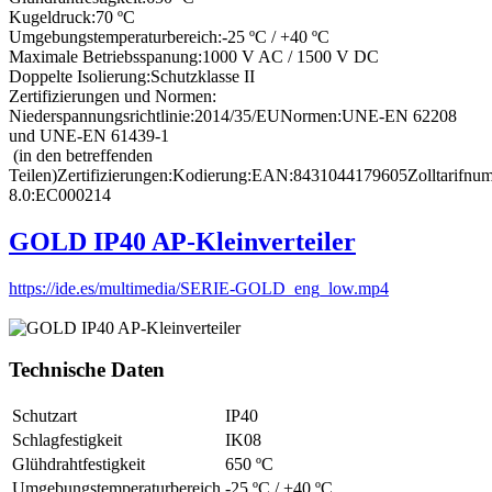
Kugeldruck:70 ºC
Umgebungstemperaturbereich:-25 ºC / +40 ºC
Maximale Betriebsspanung:1000 V AC / 1500 V DC
Doppelte Isolierung:Schutzklasse II
Zertifizierungen und Normen:
Niederspannungsrichtlinie:2014/35/EUNormen:UNE-EN 62208
und UNE-EN 61439-1
(in den betreffenden
Teilen)Zertifizierungen:Kodierung:EAN:8431044179605Zolltarifn
8.0:EC000214
GOLD IP40 AP-Kleinverteiler
https://ide.es/multimedia/SERIE-GOLD_eng_low.mp4
Technische Daten
Schutzart
IP40
Schlagfestigkeit
IK08
Glühdrahtfestigkeit
650 ºC
Umgebungstemperaturbereich
-25 ºC / +40 ºC