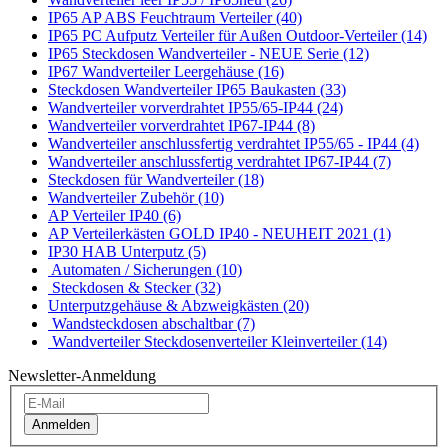
IP65 AP ABS Feuchtraum Verteiler (40)
IP65 PC Aufputz Verteiler für Außen Outdoor-Verteiler (14)
IP65 Steckdosen Wandverteiler - NEUE Serie (12)
IP67 Wandverteiler Leergehäuse (16)
Steckdosen Wandverteiler IP65 Baukasten (33)
Wandverteiler vorverdrahtet IP55/65-IP44 (24)
Wandverteiler vorverdrahtet IP67-IP44 (8)
Wandverteiler anschlussfertig verdrahtet IP55/65 - IP44 (4)
Wandverteiler anschlussfertig verdrahtet IP67-IP44 (7)
Steckdosen für Wandverteiler (18)
Wandverteiler Zubehör (10)
AP Verteiler IP40 (6)
AP Verteilerkästen GOLD IP40 - NEUHEIT 2021 (1)
IP30 HAB Unterputz (5)
Automaten / Sicherungen (10)
Steckdosen & Stecker (32)
Unterputzgehäuse & Abzweigkästen (20)
Wandsteckdosen abschaltbar (7)
Wandverteiler Steckdosenverteiler Kleinverteiler (14)
Newsletter-Anmeldung
Anmelden