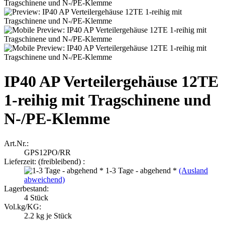
IP40 AP Verteilergehäuse 12TE
1-reihig mit Tragschinene und
N-/PE-Klemme
Art.Nr.:
GPS12PO/RR
Lieferzeit: (freibleibend) :
1-3 Tage - abgehend *
(Ausland
abweichend)
Lagerbestand:
4
Stück
Vol.kg/KG:
2.2
kg je Stück