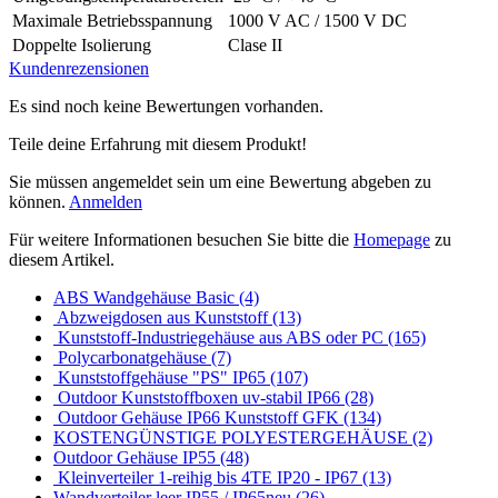
Maximale Betriebsspannung
1000 V AC / 1500 V DC
Doppelte Isolierung
Clase II
Kundenrezensionen
Es sind noch keine Bewertungen vorhanden.
Teile deine Erfahrung mit diesem Produkt!
Sie müssen angemeldet sein um eine Bewertung abgeben zu
können.
Anmelden
Für weitere Informationen besuchen Sie bitte die
Homepage
zu
diesem Artikel.
ABS Wandgehäuse Basic (4)
Abzweigdosen aus Kunststoff (13)
Kunststoff-Industriegehäuse aus ABS oder PC (165)
Polycarbonatgehäuse (7)
Kunststoffgehäuse "PS" IP65 (107)
Outdoor Kunststoffboxen uv-stabil IP66 (28)
Outdoor Gehäuse IP66 Kunststoff GFK (134)
KOSTENGÜNSTIGE POLYESTERGEHÄUSE (2)
Outdoor Gehäuse IP55 (48)
Kleinverteiler 1-reihig bis 4TE IP20 - IP67 (13)
Wandverteiler leer IP55 / IP65neu (26)